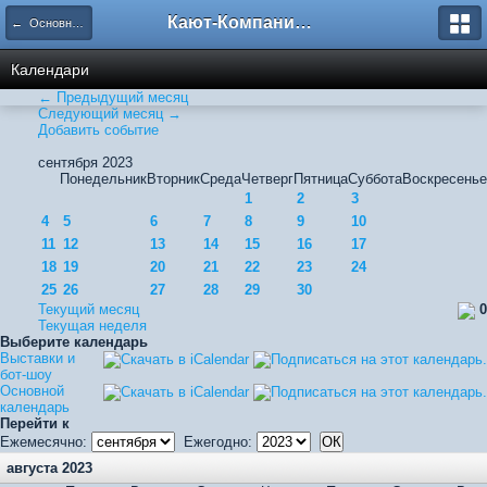
Кают-Компания "Катера и Яхты"
← Основной календарь
Календари
← Предыдущий месяц
Следующий месяц →
Добавить событие
сентября 2023
Понедельник
Вторник
Среда
Четверг
Пятница
Суббота
Воскресенье
1
2
3
4
5
6
7
8
9
10
11
12
13
14
15
16
17
18
19
20
21
22
23
24
25
26
27
28
29
30
Текущий месяц
0
Текущая неделя
Выберите календарь
Выставки и
бот-шоу
Основной
календарь
Перейти к
Ежемесячно:
Ежегодно:
августа 2023