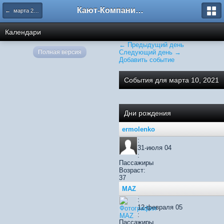
Кают-Компания "Катера и Яхты"
← марта 2021
Календари
← Предыдущий день
Полная версия
Следующий день →
Добавить событие
События для марта 10, 2021
Дни рождения
ermolenko
:
31-июля 04
:
Пассажиры
Возраст:
37
MAZ
:
12-февраля 05
:
Пассажиры