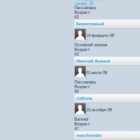
:
Пассажиры
Возраст:
42
Безмятежный
:
14-февраля 08
:
Основной экипаж
Возраст:
43
Николай Акимов
:
01-июля 08
:
Пассажиры
Возраст:
45
ciallissa
:
15-октября 08
:
Banned
Возраст:
47
manchinodin