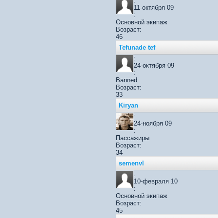
:
11-октября 09
:
Основной экипаж
Возраст:
46
Tefunade tef
:
24-октября 09
:
Banned
Возраст:
33
Kiryan
:
24-ноября 09
:
Пассажиры
Возраст:
34
semenvl
:
10-февраля 10
:
Основной экипаж
Возраст:
45