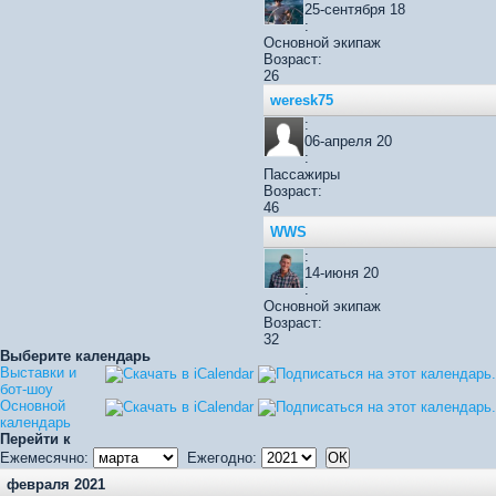
25-сентября 18
:
Основной экипаж
Возраст:
26
weresk75
:
06-апреля 20
:
Пассажиры
Возраст:
46
WWS
:
14-июня 20
:
Основной экипаж
Возраст:
32
Выберите календарь
Выставки и
бот-шоу
Основной
календарь
Перейти к
Ежемесячно:
Ежегодно:
февраля 2021