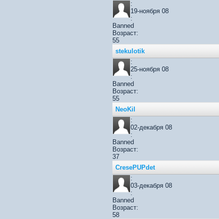
:
19-ноября 08
:
Banned
Возраст:
55
stekulotik
:
25-ноября 08
:
Banned
Возраст:
55
NeoKil
:
02-декабря 08
:
Banned
Возраст:
37
CresePUPdet
:
03-декабря 08
:
Banned
Возраст:
58