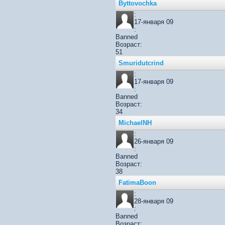
Byttovochka
:
17-января 09
:
Banned
Возраст:
51
Smuridutcrind
:
17-января 09
:
Banned
Возраст:
34
MichaelNH
:
26-января 09
:
Banned
Возраст:
38
FatimaBoon
:
28-января 09
:
Banned
Возраст: