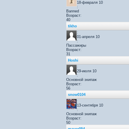
18-февраля 10
:
Banned
Возраст:
40
tikho
:
01-апреля 10
:
Пассажиры
Возраст:
31
Hoshi
:
29-июля 10
:
Основной экипаж
Возраст:
56
snow0104
:
13-сентября 10
:
Основной экипаж
Возраст:
50
mayer054