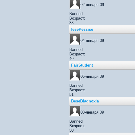
:
02-января 09
:
Banned
Возраст:
38
fesePessise
:
04-января 09
:
Banned
Возраст:
40
FairStudent
:
06-января 09
:
Banned
Возраст:
51
BeseBiagnoxia
:
08-января 09
:
Banned
Возраст:
50