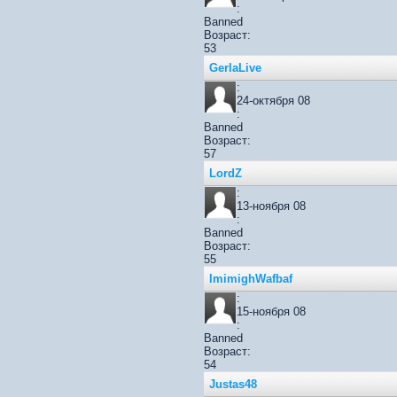
:
Banned
Возраст:
53
GerlaLive
:
24-октября 08
:
Banned
Возраст:
57
LordZ
:
13-ноября 08
:
Banned
Возраст:
55
ImimighWafbaf
:
15-ноября 08
:
Banned
Возраст:
54
Justas48