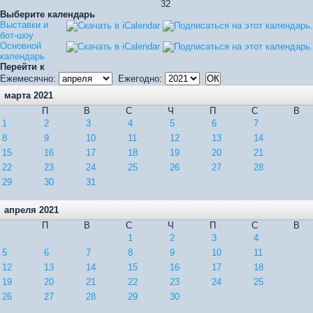
32
Выберите календарь
Выставки и
бот-шоу
Основной
календарь
Перейти к
Ежемесячно:
Ежегодно:
марта 2021
П
В
С
Ч
П
С
В
1
2
3
4
5
6
7
8
9
10
11
12
13
14
15
16
17
18
19
20
21
22
23
24
25
26
27
28
29
30
31
апреля 2021
П
В
С
Ч
П
С
В
1
2
3
4
5
6
7
8
9
10
11
12
13
14
15
16
17
18
19
20
21
22
23
24
25
26
27
28
29
30