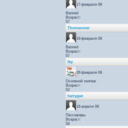
:
17-февраля 09
:
Banned
Возраст:
57
Thomasoner
:
19-февраля 09
:
Banned
Возраст:
57
lkp
:
28-февраля 09
:
Основной экипаж
Возраст:
52
harrygan
:
18-апреля 09
:
Пассажиры
Возраст:
56