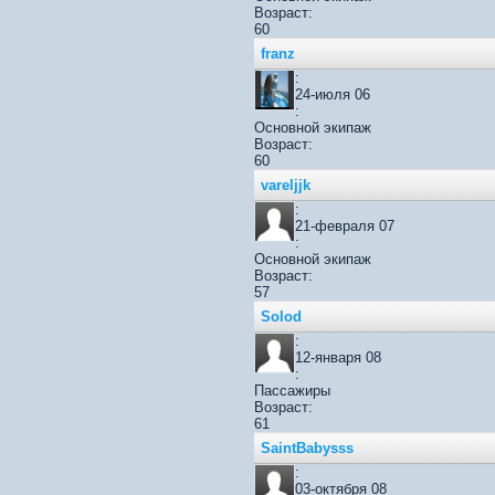
Возраст:
60
franz
:
24-июля 06
:
Основной экипаж
Возраст:
60
vareljjk
:
21-февраля 07
:
Основной экипаж
Возраст:
57
Solod
:
12-января 08
:
Пассажиры
Возраст:
61
SaintBabysss
:
03-октября 08