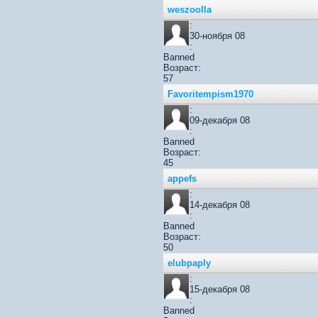
weszoolla
:
30-ноября 08
:
Banned
Возраст:
57
Favoritempism1970
:
09-декабря 08
:
Banned
Возраст:
45
appefs
:
14-декабря 08
:
Banned
Возраст:
50
elubpaply
:
15-декабря 08
:
Banned