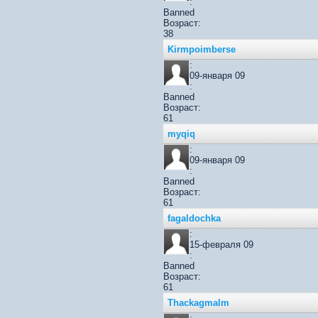
:
Banned
Возраст:
38
Kirmpoimberse
:
09-января 09
:
Banned
Возраст:
61
myqiq
:
09-января 09
:
Banned
Возраст:
61
fagaldochka
:
15-февраля 09
:
Banned
Возраст:
61
Thackagmalm