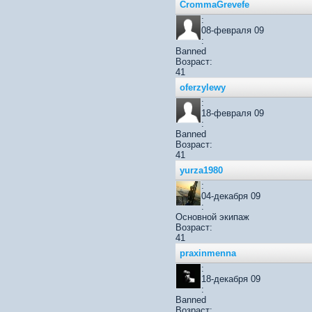
CrommaGrevefe
:
08-февраля 09
:
Banned
Возраст:
41
oferzylewy
:
18-февраля 09
:
Banned
Возраст:
41
yurza1980
:
04-декабря 09
:
Основной экипаж
Возраст:
41
praxinmenna
:
18-декабря 09
:
Banned
Возраст: