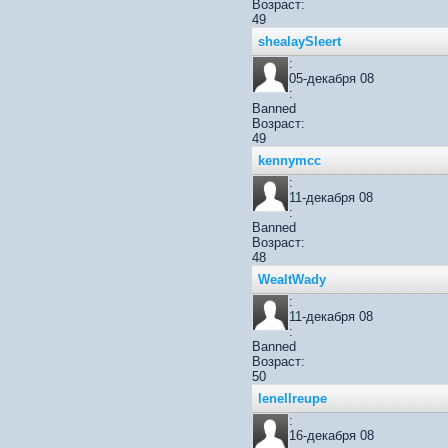
Возраст:
49
shealaySleert
:
05-декабря 08
:
Banned
Возраст:
49
kennymcс
:
11-декабря 08
:
Banned
Возраст:
48
WealtWady
:
11-декабря 08
:
Banned
Возраст:
50
lenellreupe
:
16-декабря 08