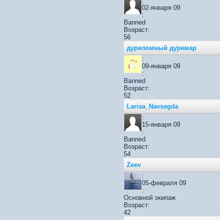
:
02-января 09
:
Banned
Возраст:
56
дуреломный дуремар
:
09-января 09
:
Banned
Возраст:
52
Larisa_Navsegda
:
15-января 09
:
Banned
Возраст:
54
Zeev
:
05-февраля 09
:
Основной экипаж
Возраст:
42