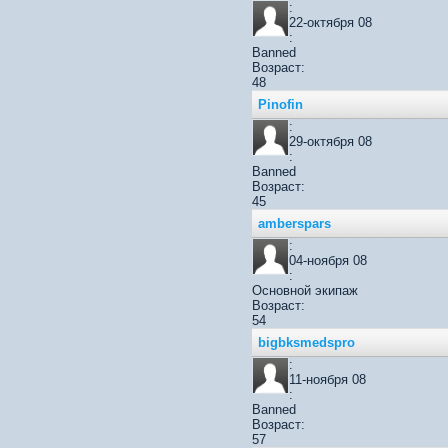
:
22-октября 08
:
Banned
Возраст:
48
Pinofin
:
29-октября 08
:
Banned
Возраст:
45
amberspars
:
04-ноября 08
:
Основной экипаж
Возраст:
54
bigbksmedspro
:
11-ноября 08
:
Banned
Возраст:
57