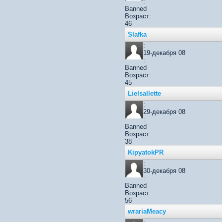
:
Banned
Возраст:
46
Slafka
:
19-декабря 08
:
Banned
Возраст:
45
Lielsallette
:
29-декабря 08
:
Banned
Возраст:
38
KipyatokPR
:
30-декабря 08
:
Banned
Возраст:
56
wrariaMeacy