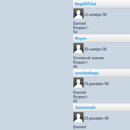
MagARTGal
:
12-ноября 08
:
Banned
Возраст:
54
Rhynn
:
30-ноября 08
:
Основной экипаж
Возраст:
40
unwikeddege
:
03-декабря 08
:
Banned
Возраст:
43
Jaiminiselk
:
03-декабря 08
:
Banned