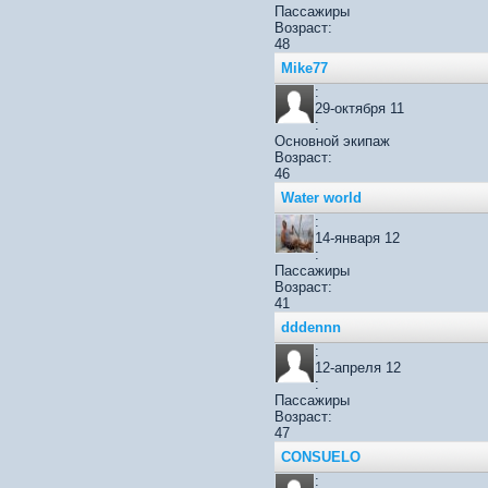
Пассажиры
Возраст:
48
Mike77
:
29-октября 11
:
Основной экипаж
Возраст:
46
Water world
:
14-января 12
:
Пассажиры
Возраст:
41
dddennn
:
12-апреля 12
:
Пассажиры
Возраст:
47
CONSUELO
: