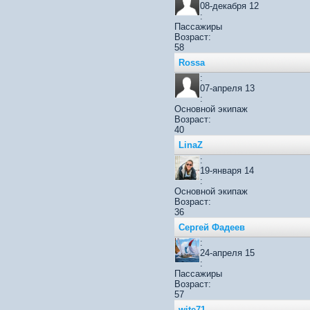
08-декабря 12
:
Пассажиры
Возраст:
58
Rossa
:
07-апреля 13
:
Основной экипаж
Возраст:
40
LinaZ
:
19-января 14
:
Основной экипаж
Возраст:
36
Сергей Фадеев
:
24-апреля 15
:
Пассажиры
Возраст:
57
wite71