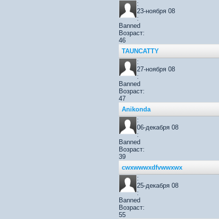
:
23-ноября 08
:
Banned
Возраст:
46
TAUNCATTY
:
27-ноября 08
:
Banned
Возраст:
47
Anikonda
:
06-декабря 08
:
Banned
Возраст:
39
cwxwwwxdfvwwxwx
:
25-декабря 08
:
Banned
Возраст:
55