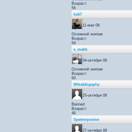
Возраст:
56
lis67
:
11-мая 08
:
Основной экипаж
Возраст:
54
s_makh
:
04-октября 08
:
Основной экипаж
Возраст:
60
Witiabbigaphy
:
25-октября 08
:
Banned
Возраст:
46
Spetrerposino
:
27-октября 08