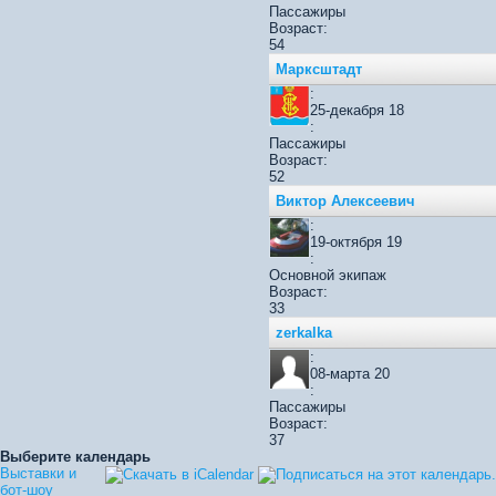
Пассажиры
Возраст:
54
Марксштадт
:
25-декабря 18
:
Пассажиры
Возраст:
52
Виктор Алексеевич
:
19-октября 19
:
Основной экипаж
Возраст:
33
zerkalka
:
08-марта 20
:
Пассажиры
Возраст:
37
Выберите календарь
Выставки и
бот-шоу