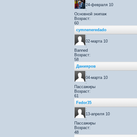
:
24-февраля 10
:
Основной экипаж
Возраст:
60
cymneneredado
:
02-марта 10
:
Banned
Возраст:
58
Данияров
:
04-марта 10
:
Пассажиры
Возраст:
61
Fedor35
:
13-апреля 10
:
Пассажиры
Возраст:
48