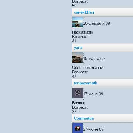
Возраст:
50
санёк11rus
:
20-февраля 09
:
Пассажиры
Возраст:
41
yara
:
15-марта 09
:
Основной экипаж
Возраст:
47
tenpaxamath
:
17-июня 09
:
Banned
Возраст:
37
Commetus
:
27-июля 09