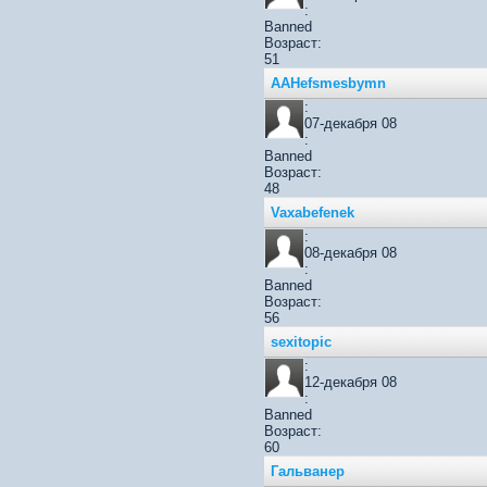
:
Banned
Возраст:
51
AAHefsmesbymn
:
07-декабря 08
:
Banned
Возраст:
48
Vaxabefenek
:
08-декабря 08
:
Banned
Возраст:
56
sexitopic
:
12-декабря 08
:
Banned
Возраст:
60
Гальванер