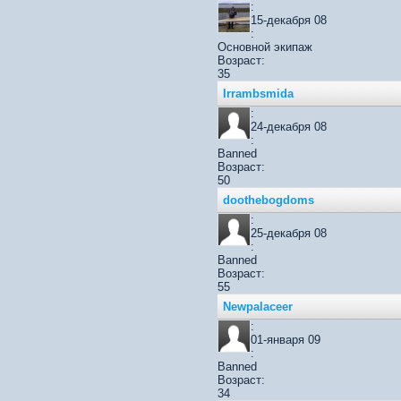
:
15-декабря 08
:
Основной экипаж
Возраст:
35
Irrambsmida
:
24-декабря 08
:
Banned
Возраст:
50
doothebogdoms
:
25-декабря 08
:
Banned
Возраст:
55
Newpalaceer
:
01-января 09
:
Banned
Возраст:
34