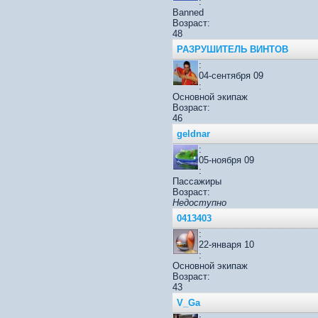
:
Banned
Возраст:
48
РАЗРУШИТЕЛЬ ВИНТОВ
:
04-сентября 09
:
Основной экипаж
Возраст:
46
geldnar
:
05-ноября 09
:
Пассажиры
Возраст:
Недоступно
0413403
:
22-января 10
:
Основной экипаж
Возраст:
43
V_Ga