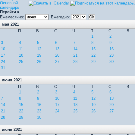
Основной
календарь
Перейти к
Ежемесячно:
Ежегодно:
мая 2021
П
В
С
Ч
П
С
В
1
2
3
4
5
6
7
8
9
10
11
12
13
14
15
16
17
18
19
20
21
22
23
24
25
26
27
28
29
30
31
июня 2021
П
В
С
Ч
П
С
В
1
2
3
4
5
6
7
8
9
10
11
12
13
14
15
16
17
18
19
20
21
22
23
24
25
26
27
28
29
30
июля 2021