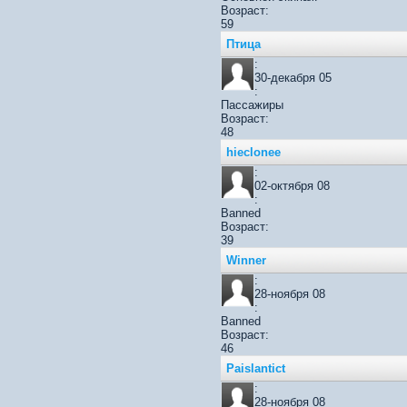
Возраст:
59
Птица
:
30-декабря 05
:
Пассажиры
Возраст:
48
hieclonee
:
02-октября 08
:
Banned
Возраст:
39
Winner
:
28-ноября 08
:
Banned
Возраст:
46
Paislantict
:
28-ноября 08