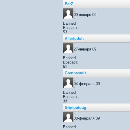
BerZ
:
09-января 09
:
Banned
Возраст:
53
Affertodoft
:
27-января 09
:
Banned
Возраст:
51
Grenbastols
:
04-февраля 09
:
Banned
Возраст:
33
Glintoutoug
:
08-февраля 09
:
Banned