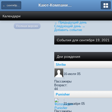
Кают-Компания "Катера и Яхты"
← сентября 2021
Календари
← Предыдущий день
Полная версия
Следующий день →
Добавить событие
События для сентября 19, 2021
Дни рождения
Shrike
:
16-июля 05
:
Пассажиры
Возраст:
44
Punisher
:
21-декабря 05
:
Пассажиры