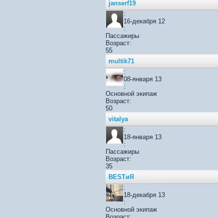
janserf19
:
16-декабря 12
:
Пассажиры
Возраст:
55
multik71
:
08-января 13
:
Основной экипаж
Возраст:
50
vitalya
:
18-января 13
:
Пассажиры
Возраст:
35
BESTиЯ
:
18-декабря 13
:
Основной экипаж
Возраст: