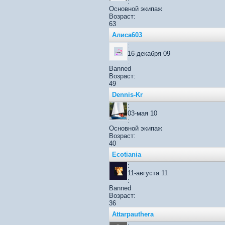
:
Основной экипаж
Возраст:
63
Алиса603
:
16-декабря 09
:
Banned
Возраст:
49
Dennis-Kr
:
03-мая 10
:
Основной экипаж
Возраст:
40
Ecotiania
:
11-августа 11
:
Banned
Возраст:
36
Attarpauthera