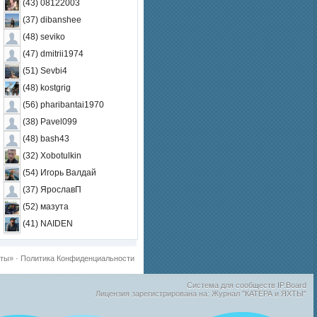
(43) 08122003
(37) dibanshee
(48) seviko
(47) dmitrii1974
(51) Sevbi4
(48) kostgrig
(56) pharibantai1970
(38) Pavel099
(48) bash43
(32) Xobotulkin
(54) Игорь Валдай
(37) ЯрославП
(52) мазута
(41) NAIDEN
хты»
·
Политика Конфиденциальности
Система для сообществ
IP.Board
Лицензия зарегистрирована на: Журнал "КАТЕРА и ЯХТЫ"