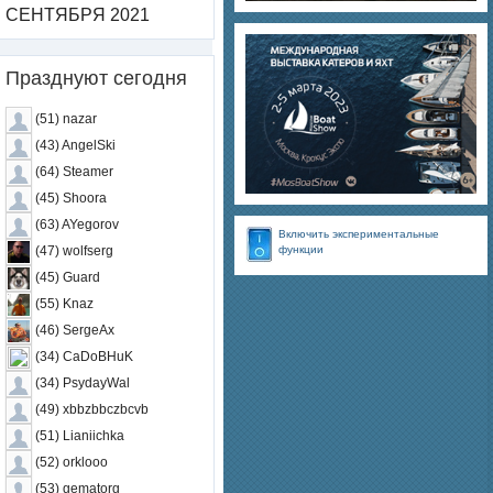
СЕНТЯБРЯ 2021
Празднуют сегодня
(51) nazar
(43) AngelSki
(64) Steamer
(45) Shoora
(63) AYegorov
Включить экспериментальные
функции
(47) wolfserg
(45) Guard
(55) Knaz
(46) SergeAx
(34) CaDoBHuK
(34) PsydayWal
(49) xbbzbbczbcvb
(51) Lianiichka
(52) orklooo
(53) gematorg