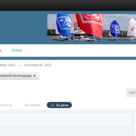
ь
Блоги
ября 2021
→
сентября 06, 2021
новной календарь
Нет
 месяц
За неделю
За день