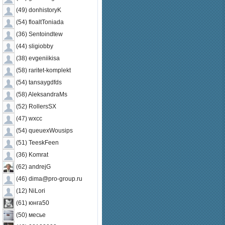
(49) donhistoryK
(54) floaltToniada
(36) Sentoindtew
(44) sligiobby
(38) evgeniikisa
(58) raritet-komplekt
(54) tansaygdfds
(58) AleksandraMs
(52) RollersSX
(47) wxcc
(54) queuexWousips
(51) TeeskFeen
(36) Komrat
(62) andrejG
(46) dima@pro-group.ru
(12) NiLori
(61) юнга50
(50) месье