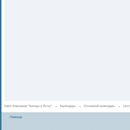
Кают-Компания "Катера и Яхты"
→
Календарь
→
Основной календарь
→
сент
Помощь