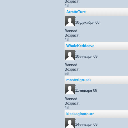
Возраст:
43
ArratteTure
:
30-декабря 08
:
Banned
Возраст:
43
WhaleKeddeeve
:
10-января 09
:
Banned
Возраст:
56
masterigrusek
:
11-января 09
:
Banned
Возраст:
48
kisskaglamourr
:
14-января 09