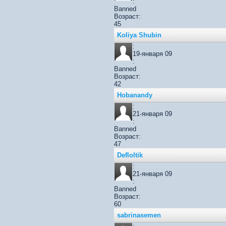
:
Banned
Возраст:
45
Koliya Shubin
:
19-января 09
:
Banned
Возраст:
42
Hobanandy
:
21-января 09
:
Banned
Возраст:
47
Defloltik
:
21-января 09
:
Banned
Возраст:
60
sabrinasemen