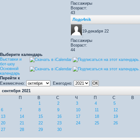
Пассажиры
Возраст:
43
Лодо4nik
:
19-декабря 22
:
Пассажиры
Возраст:
44
Выберите календарь
Выставки и
бот-шоу
Основной
календарь
Перейти к
Ежемесячно:
Ежегодно:
сентября 2021
П
В
С
Ч
П
С
В
1
2
3
4
5
6
7
8
9
10
11
12
13
14
15
16
17
18
19
20
21
22
23
24
25
26
27
28
29
30