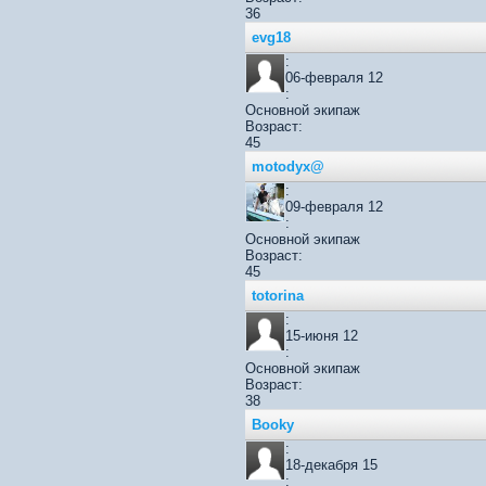
36
evg18
:
06-февраля 12
:
Основной экипаж
Возраст:
45
motodyx@
:
09-февраля 12
:
Основной экипаж
Возраст:
45
totorina
:
15-июня 12
:
Основной экипаж
Возраст:
38
Booky
:
18-декабря 15
: