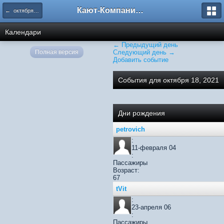
Кают-Компания "Катера и Яхты"
← октября 2021
Календари
← Предыдущий день
Полная версия
Следующий день →
Добавить событие
События для октября 18, 2021
Дни рождения
petrovich
:
11-февраля 04
:
Пассажиры
Возраст:
67
tVit
:
23-апреля 06
:
Пассажиры