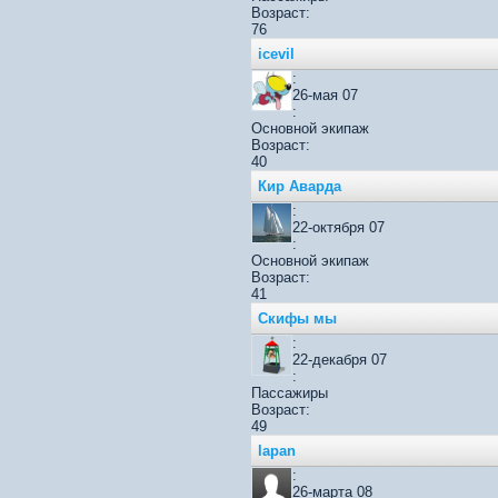
Возраст:
76
icevil
:
26-мая 07
:
Основной экипаж
Возраст:
40
Кир Аварда
:
22-октября 07
:
Основной экипаж
Возраст:
41
Скифы мы
:
22-декабря 07
:
Пассажиры
Возраст:
49
lapan
:
26-марта 08