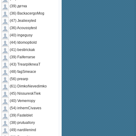
(39) дeткa
(36) BackacergoMog
(47) Jealiexyled
(36) Acoussytest
(40) ingegusy
(44) Idomoptiold
(41) bestirickak
(39) Faiferrarse
(43) TrearpilkneaT
(48) fagSmeace
(56) prearp
(61) DimkoNevedimko
(45) NissureskTiek
(40) Vemerropy
(54) inhernCivaves
(39) Fasteblet
(38) prutuallory
(49) nardilenind