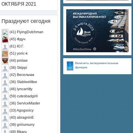
ОКТЯБРЯ 2021
Празднуют сегодня
(41) FlyingDutchman
(45) Фдуч
(61) Ю.Г.
(51) yoric-k
(44) pmlaw
Включить экспериментальные
функции
(38) Skippi
(42) Весельчак
(36) Stableelittee
(46) lyncarritty
(59) cutesbadgirll
(36) ServiceMaster
(33) Agogsoicy
(40) abragninE
(39) gririumurry
(49) filkaru