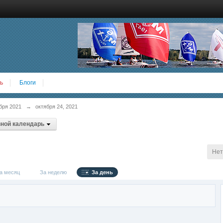
ь
Блоги
бря 2021
→
октября 24, 2021
ной календарь
Нет
 месяц
За неделю
За день