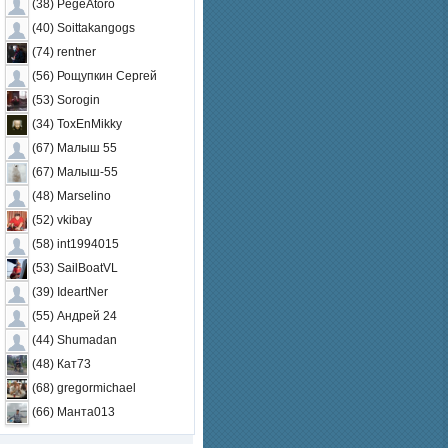
(38) PegeAtoro
(40) Soittakangogs
(74) rentner
(56) Рощупкин Сергей
(53) Sorogin
(34) ToxEnMikky
(67) Малыш 55
(67) Малыш-55
(48) Marselino
(52) vkibay
(58) int1994015
(53) SailBoatVL
(39) IdeartNer
(55) Андрей 24
(44) Shumadan
(48) Кат73
(68) gregormichael
(66) Манта013