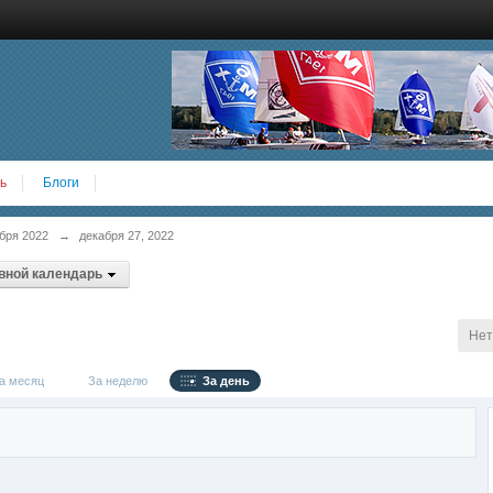
ь
Блоги
бря 2022
→
декабря 27, 2022
вной календарь
Нет
 месяц
За неделю
За день