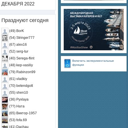
ДЕКАБРЯ 2022
Празднуют сегодня
(49) BorK
(54) Stringer777
(67) alex16
(52) serg-tur
(40) Serega-flint
Включить экспериментальные
функции
(48) kep-vasiliy
(79) Rabinzon99
(61) vladkiy
(70) betendgott
(55) shen10
(36) Pyxlaya
(??) Ната
(65) Виктор-1957
(53) fofa.69
(41) Dachau