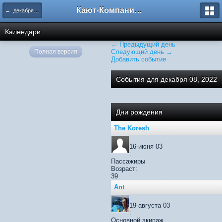
Кают-Компания "Катера и Яхты"
← декабря 2022
Календари
← Предыдущий день
Полная версия
Следующий день →
Добавить событие
События для декабря 08, 2022
Дни рождения
The Koresh
:
16-июня 03
:
Пассажиры
Возраст:
39
Ant
:
19-августа 03
:
Основной экипаж