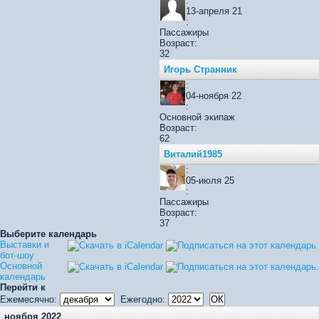
:
13-апреля 21
:
Пассажиры
Возраст:
32
Игорь Странник
:
04-ноября 22
:
Основной экипаж
Возраст:
62
Виталий1985
:
05-июля 25
:
Пассажиры
Возраст:
37
Выберите календарь
Выставки и
бот-шоу
Основной
календарь
Перейти к
Ежемесячно:
Ежегодно:
ноября 2022