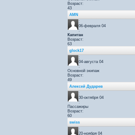
Возраст:
43
AMN
:
06-февраля 04
:
Капитан
Возраст:
63
glock17
:
04-августа 04
:
Основной экипаж
Возраст:
49
Алексей Дударев
:
30-октября 04
:
Пассажиры
Возраст:
60
swiss
:
20-ноября 04