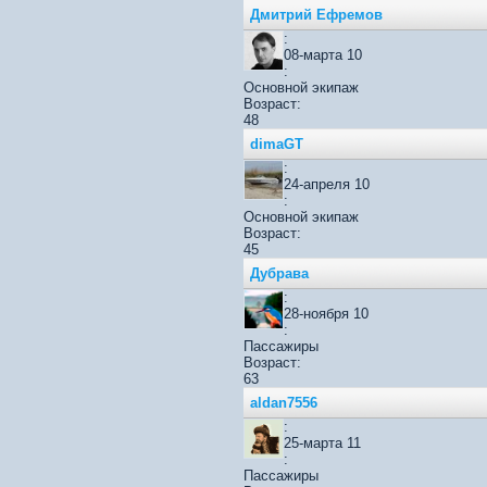
Дмитрий Ефремов
:
08-марта 10
:
Основной экипаж
Возраст:
48
dimaGT
:
24-апреля 10
:
Основной экипаж
Возраст:
45
Дубрава
:
28-ноября 10
:
Пассажиры
Возраст:
63
aldan7556
:
25-марта 11
:
Пассажиры