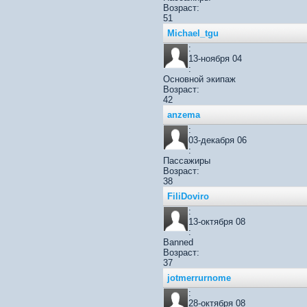
Возраст:
51
Michael_tgu
:
13-ноября 04
:
Основной экипаж
Возраст:
42
anzema
:
03-декабря 06
:
Пассажиры
Возраст:
38
FiliDoviro
:
13-октября 08
:
Banned
Возраст:
37
jotmerrurnome
:
28-октября 08