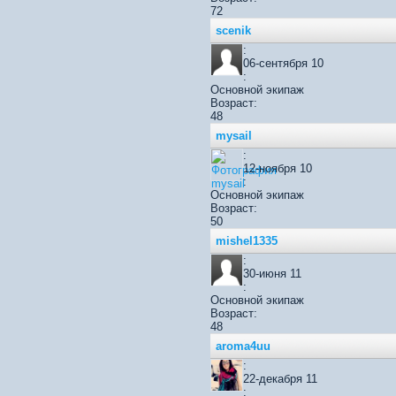
72
scenik
:
06-сентября 10
:
Основной экипаж
Возраст:
48
mysail
:
12-ноября 10
:
Основной экипаж
Возраст:
50
mishel1335
:
30-июня 11
:
Основной экипаж
Возраст:
48
aroma4uu
:
22-декабря 11
: