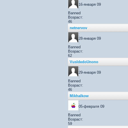
:
16-января 09
:
Banned
Возраст:
46
netnervov
:
28-января 09
:
Banned
Возраст:
62
VusIdedoUnono
:
29-января 09
:
Banned
Возраст:
46
Mikhalkow
:
05-февраля 09
:
Banned
Возраст:
59