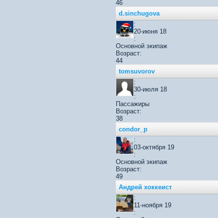
46
d.sinchugova
:
20-июня 18
:
Основной экипаж
Возраст:
44
tomsuvorov
:
30-июля 18
:
Пассажиры
Возраст:
38
condor_p
:
03-октября 19
:
Основной экипаж
Возраст:
49
Андрей хоккеист
:
11-ноября 19
: