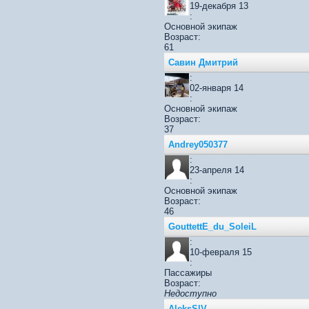
19-декабря 13
:
Основной экипаж
Возраст:
61
Савин Дмитрий
:
02-января 14
:
Основной экипаж
Возраст:
37
Andrey050377
:
23-апреля 14
:
Основной экипаж
Возраст:
46
GouttettE_du_SoleiL
:
10-февраля 15
:
Пассажиры
Возраст:
Недоступно
AleksSlV