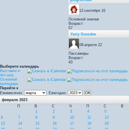
:
12-сентября 16
:
Основной экипаж
Возраст:
57
Yuriy Gvozdev
:
09-апреля 22
:
Пассажиры
Возраст:
43
Выберите календарь
Выставки и
бот-шоу
Основной
календарь
Перейти к
Ежемесячно:
Ежегодно:
февраля 2023
П
В
С
Ч
П
С
В
1
2
3
4
5
6
7
8
9
10
11
12
13
14
15
16
17
18
19