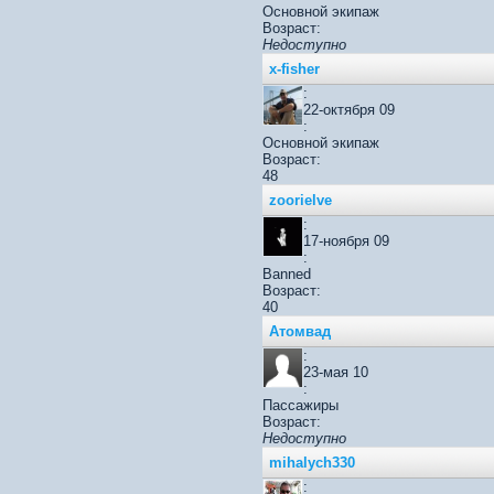
Основной экипаж
Возраст:
Недоступно
x-fisher
:
22-октября 09
:
Основной экипаж
Возраст:
48
zoorielve
:
17-ноября 09
:
Banned
Возраст:
40
Атомвад
:
23-мая 10
:
Пассажиры
Возраст:
Недоступно
mihalych330
: