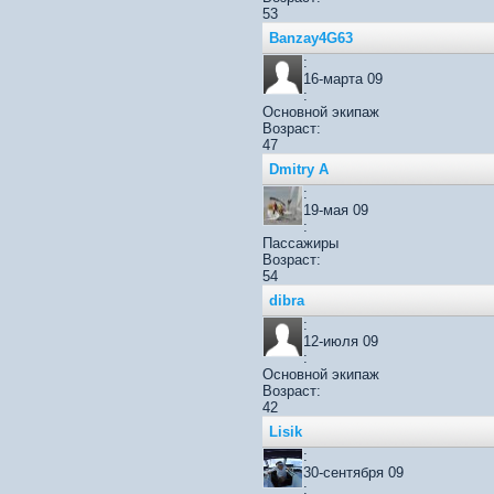
53
Banzay4G63
:
16-марта 09
:
Основной экипаж
Возраст:
47
Dmitry A
:
19-мая 09
:
Пассажиры
Возраст:
54
dibra
:
12-июля 09
:
Основной экипаж
Возраст:
42
Lisik
:
30-сентября 09
: