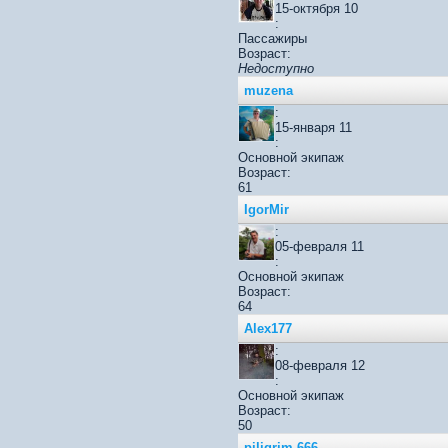
15-октября 10
:
Пассажиры
Возраст:
Недоступно
muzena
:
15-января 11
:
Основной экипаж
Возраст:
61
IgorMir
:
05-февраля 11
:
Основной экипаж
Возраст:
64
Alex177
:
08-февраля 12
:
Основной экипаж
Возраст:
50
piligrim-666