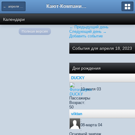
Кают-Компания "Катера и Яхты"
← апреля 2023
Календари
← Предыдущий день
Полная версия
Следующий день →
Добавить событие
События для апреля 18, 2023
Дни рождения
DUCKY
:
10-июля 03
:
Пассажиры
Возраст:
50
viktan
:
08-марта 04
:
Основной экипаж