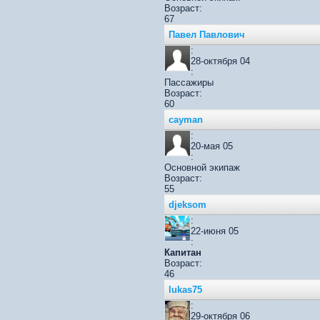
Возраст:
67
Павел Павлович
:
28-октября 04
:
Пассажиры
Возраст:
60
cayman
:
20-мая 05
:
Основной экипаж
Возраст:
55
djeksom
:
22-июня 05
:
Капитан
Возраст:
46
lukas75
:
29-октября 06