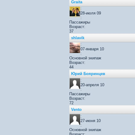
Graita
:
28-июля 09
:
Пассажиры
Возраст:
37
shlavik
:
07-января 10
:
Основной экипаж
Возраст:
44
Юрий Бояринцев
:
20-апреля 10
:
Пассажиры
Возраст:
72
Vento
:
27-июня 10
:
Основной экипаж
Возраст: