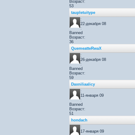
Возраст:
53
taupletuitype
:
22-декабря 08
:
Banned
Возраст:
36
QuemeatteRwaX
:
26-декабря 08
:
Banned
Возраст:
59
Daxniliaalicy
:
11-января 09
:
Banned
Возраст:
51
hondach
:
17-января 09