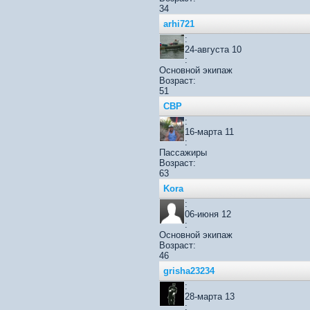
34
arhi721
:
24-августа 10
:
Основной экипаж
Возраст:
51
СВР
:
16-марта 11
:
Пассажиры
Возраст:
63
Kora
:
06-июня 12
:
Основной экипаж
Возраст:
46
grisha23234
:
28-марта 13
: