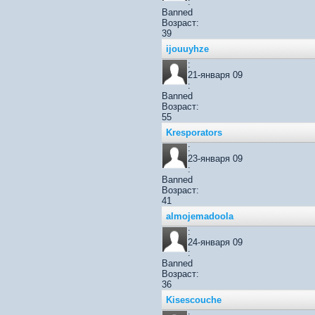
:
Banned
Возраст:
39
ijouuyhze
:
21-января 09
:
Banned
Возраст:
55
Kresporators
:
23-января 09
:
Banned
Возраст:
41
almojemadoola
:
24-января 09
:
Banned
Возраст:
36
Kisescouche