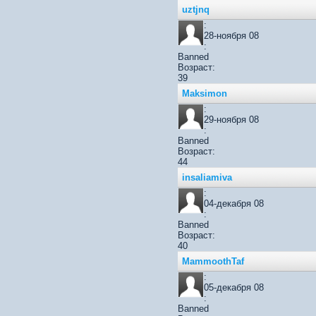
uztjnq
:
28-ноября 08
:
Banned
Возраст:
39
Maksimon
:
29-ноября 08
:
Banned
Возраст:
44
insaliamiva
:
04-декабря 08
:
Banned
Возраст:
40
MammoothTaf
:
05-декабря 08
:
Banned