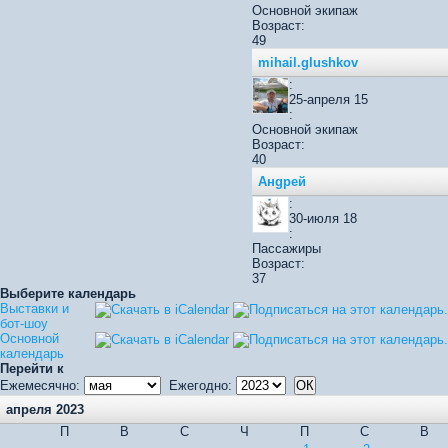
Основной экипаж
Возраст:
49
mihail.glushkov
:
25-апреля 15
:
Основной экипаж
Возраст:
40
Aнgpeй
:
30-июля 18
:
Пассажиры
Возраст:
37
Выберите календарь
Выставки и
бот-шоу
Основной
календарь
Перейти к
Ежемесячно:
Ежегодно:
апреля 2023
П
В
С
Ч
П
С
В