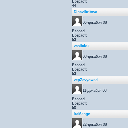
Возраст:
44
Dinaviltritova
:
06-декабря 08
:
Banned
Возраст:
53
vasiialok
:
08-декабря 08
:
Banned
Возраст:
53
vepZevyowed
:
11-декабря 08
:
Banned
Возраст:
50
IraMenge
:
22-декабря 08