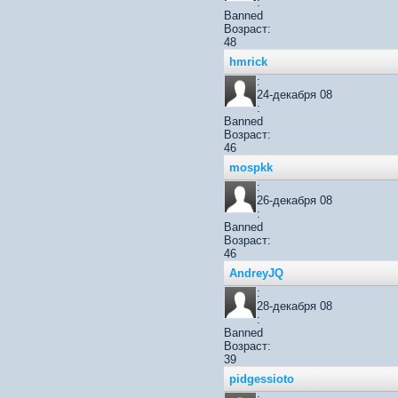
:
Banned
Возраст:
48
hmrick
:
24-декабря 08
:
Banned
Возраст:
46
mospkk
:
26-декабря 08
:
Banned
Возраст:
46
AndreyJQ
:
28-декабря 08
:
Banned
Возраст:
39
pidgessioto