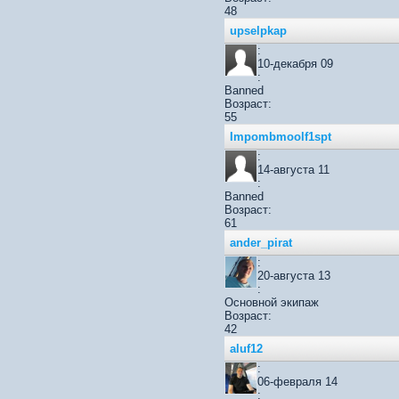
48
upselpkap
:
10-декабря 09
:
Banned
Возраст:
55
Impombmoolf1spt
:
14-августа 11
:
Banned
Возраст:
61
ander_pirat
:
20-августа 13
:
Основной экипаж
Возраст:
42
aluf12
:
06-февраля 14
: