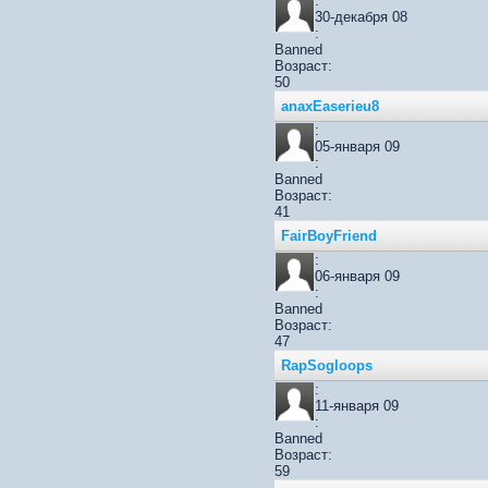
:
30-декабря 08
:
Banned
Возраст:
50
anaxEaserieu8
:
05-января 09
:
Banned
Возраст:
41
FairBoyFriend
:
06-января 09
:
Banned
Возраст:
47
RapSogloops
:
11-января 09
:
Banned
Возраст:
59