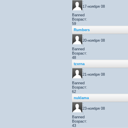
:
17-ноября 08
:
Banned
Возраст:
59
Rumbers
:
20-ноября 08
:
Banned
Возраст:
48
tzxrna
:
21-ноября 08
:
Banned
Возраст:
62
nuklama
:
23-ноября 08
:
Banned
Возраст:
43