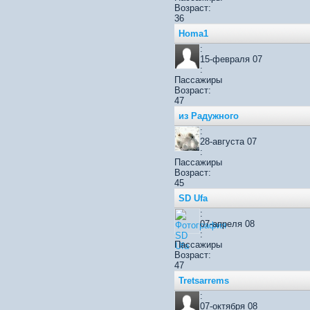
Возраст:
36
Homa1
:
15-февраля 07
:
Пассажиры
Возраст:
47
из Радужного
:
28-августа 07
:
Пассажиры
Возраст:
45
SD Ufa
:
07-апреля 08
:
Пассажиры
Возраст:
47
Tretsarrems
:
07-октября 08