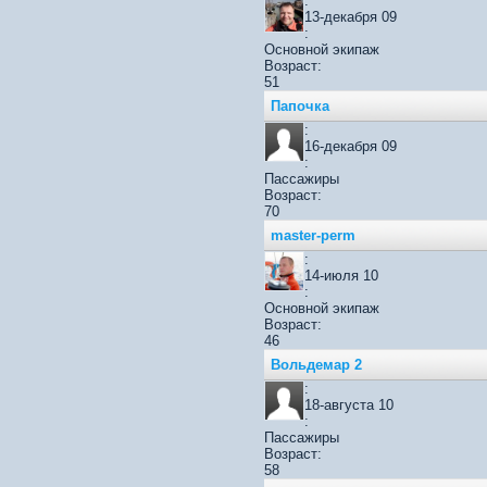
:
13-декабря 09
:
Основной экипаж
Возраст:
51
Папочка
:
16-декабря 09
:
Пассажиры
Возраст:
70
master-perm
:
14-июля 10
:
Основной экипаж
Возраст:
46
Вольдемар 2
:
18-августа 10
:
Пассажиры
Возраст:
58