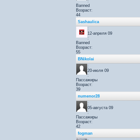
:
Banned
Возраст:
44
Sashaulica
:
12-апреля 09
:
Banned
Возраст:
55
BNikolai
:
20-июля 09
:
Пассажиры
Возраст:
39
numenor28
:
05-августа 09
:
Пассажиры
Возраст:
42
fogman