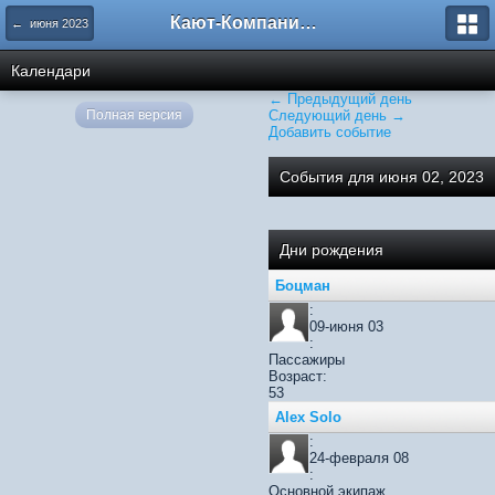
Кают-Компания "Катера и Яхты"
← июня 2023
Календари
← Предыдущий день
Полная версия
Следующий день →
Добавить событие
События для июня 02, 2023
Дни рождения
Боцман
:
09-июня 03
:
Пассажиры
Возраст:
53
Alex Solo
:
24-февраля 08
:
Основной экипаж