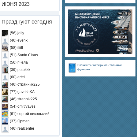
ИЮНЯ 2023
Празднуют сегодня
(56) jolly
(46) evenk
(58) iliill
(51) Santa Claus
(56) пчела
Включить экспериментальные
функции
(39) petekkk
(60) artel
(46) странник225
(??) gavrishKA
(46) strannik225
(54) dmitryaves
(61) сергей никольский
(37) Qpman
(46) realcenter