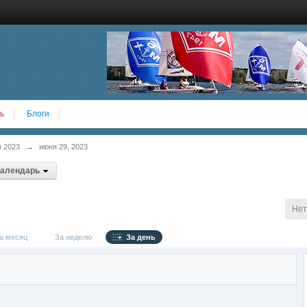
ь
Блоги
 2023
→
июня 29, 2023
календарь
Нет
 месяц
За неделю
За день