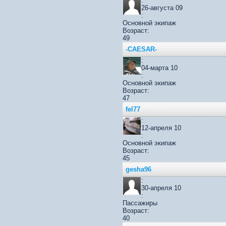
:
26-августа 09
:
Основной экипаж
Возраст:
49
-CAESAR-
:
04-марта 10
:
Основной экипаж
Возраст:
47
fel77
:
12-апреля 10
:
Основной экипаж
Возраст:
45
gesha96
:
30-апреля 10
:
Пассажиры
Возраст:
40