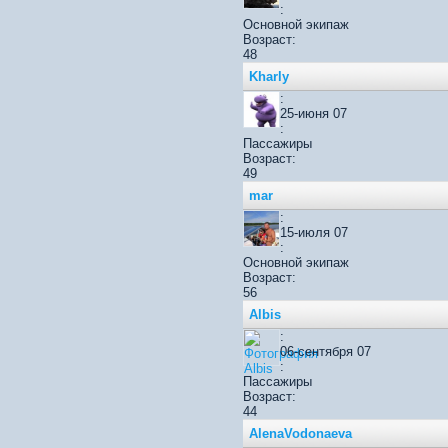
:
Основной экипаж
Возраст:
48
Kharly
:
25-июня 07
:
Пассажиры
Возраст:
49
mar
:
15-июля 07
:
Основной экипаж
Возраст:
56
Albis
:
06-сентября 07
:
Пассажиры
Возраст:
44
AlenaVodonaeva