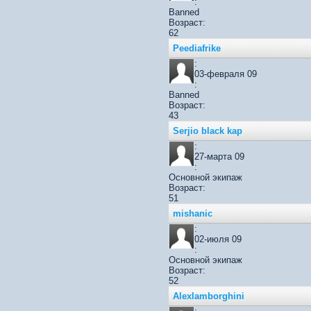
:
Banned
Возраст:
62
Peediafrike
:
03-февраля 09
:
Banned
Возраст:
43
Serjio black kap
:
27-марта 09
:
Основной экипаж
Возраст:
51
mishanic
:
02-июля 09
:
Основной экипаж
Возраст:
52
Alexlamborghini