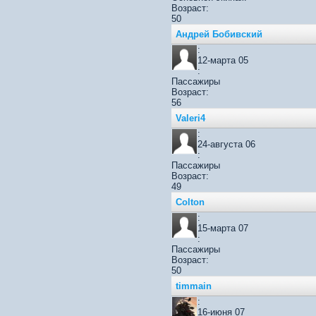
Возраст:
50
Андрей Бобивский
:
12-марта 05
:
Пассажиры
Возраст:
56
Valeri4
:
24-августа 06
:
Пассажиры
Возраст:
49
Colton
:
15-марта 07
:
Пассажиры
Возраст:
50
timmain
:
16-июня 07