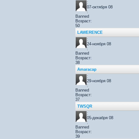
:
07-октября 08
:
Banned
Возраст:
50
LAWERENCE
:
24-ноября 08
:
Banned
Возраст:
38
Amaracap
:
29-ноября 08
:
Banned
Возраст:
37
TWSQR
:
05-декабря 08
:
Banned
Возраст:
39