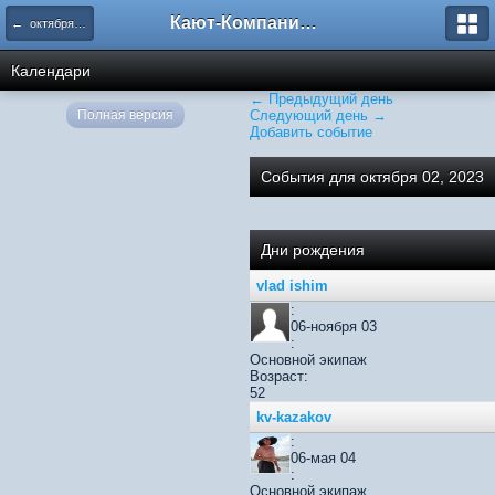
Кают-Компания "Катера и Яхты"
← октября 2023
Календари
← Предыдущий день
Полная версия
Следующий день →
Добавить событие
События для октября 02, 2023
Дни рождения
vlad ishim
:
06-ноября 03
:
Основной экипаж
Возраст:
52
kv-kazakov
:
06-мая 04
:
Основной экипаж