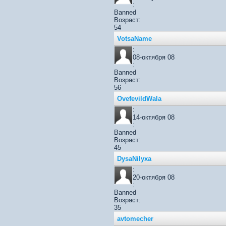
:
Banned
Возраст:
54
VotsaName
:
08-октября 08
:
Banned
Возраст:
56
OvefevildWala
:
14-октября 08
:
Banned
Возраст:
45
DysaNilyxa
:
20-октября 08
:
Banned
Возраст:
35
avtomecher