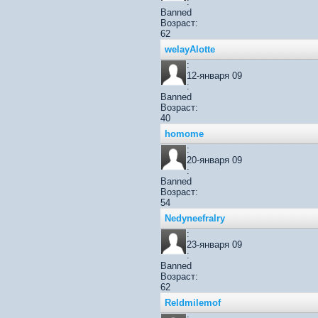
:
Banned
Возраст:
62
welayAlotte
:
12-января 09
:
Banned
Возраст:
40
homome
:
20-января 09
:
Banned
Возраст:
54
Nedyneefralry
:
23-января 09
:
Banned
Возраст:
62
Reldmilemof