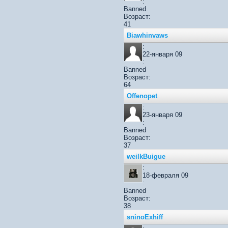
:
Banned
Возраст:
41
Biawhinvaws
:
22-января 09
:
Banned
Возраст:
64
Offenopet
:
23-января 09
:
Banned
Возраст:
37
weilkBuigue
:
18-февраля 09
:
Banned
Возраст:
38
sninoExhiff