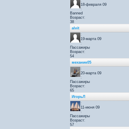
:
18-февраля 09
:
Banned
Возраст:
38
alvit
:
19-марта 09
:
Пассажиры
Возраст:
54
механик05
:
20-марта 09
:
Пассажиры
Возраст:
65
ИгорьЛ
:
11-июня 09
:
Пассажиры
Возраст:
57