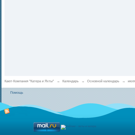
Кают-Компания "Катера и Яхты"
→
Календарь
→
Основной календарь
→
июля
Помощь