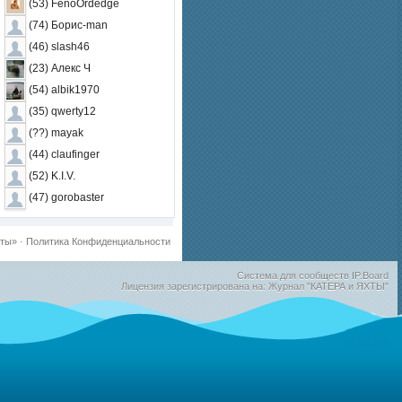
(53) FenoOrdedge
(74) Борис-man
(46) slash46
(23) Алекс Ч
(54) albik1970
(35) qwerty12
(??) mayak
(44) claufinger
(52) K.I.V.
(47) gorobaster
хты»
·
Политика Конфиденциальности
Система для сообществ
IP.Board
Лицензия зарегистрирована на: Журнал "КАТЕРА и ЯХТЫ"