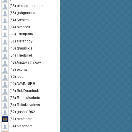
(36) pimamidacentre
(55) gahgoorma
(54) Archies
(54) nitaccoli
(55) Triertjedia
(61) stefanboy
(40) gragisikis
(64) FriedsFef
(43) AnitaHathaway
(43) exoria
(36) icep
(42) AVAINNIRE
(45) SobDuaninob
(38) Robstulsebofe
(54) RitkaKovaleva
(62) gosha1962
(61) mmfhome
(34) stasonorel