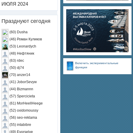
ИЮЛЯ 2024
Празднуют сегодня
(60) Dusha
(46) Роман Куликов
(53) Leonardych
(48) Нефтяник
(63) rdec
Включить экспериментальные
функции
(50) dj74
(70) anzer14
(41) JoborSevyw
(44) Bizmannn
(57) Spercicieta
(61) MorHeellHeege
(52) oxidomoussy
(56) seo-reklama
(55) intabibre
(49) Evorselve