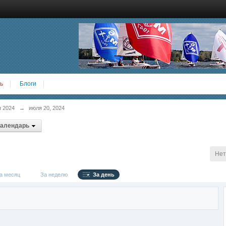
ь
Блоги
 2024
→
июля 20, 2024
календарь
Нет
 месяц
За неделю
За день