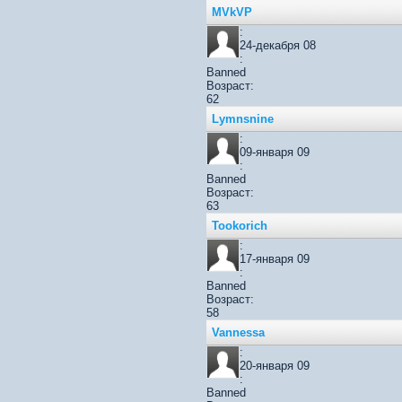
MVkVP
:
24-декабря 08
:
Banned
Возраст:
62
Lymnsnine
:
09-января 09
:
Banned
Возраст:
63
Tookorich
:
17-января 09
:
Banned
Возраст:
58
Vannessa
:
20-января 09
:
Banned