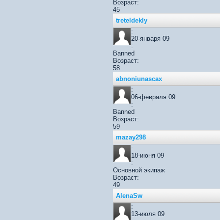
Возраст:
45
treteldekly
:
20-января 09
:
Banned
Возраст:
58
abnoniunascax
:
06-февраля 09
:
Banned
Возраст:
59
mazay298
:
18-июня 09
:
Основной экипаж
Возраст:
49
AlenaSw
:
13-июля 09