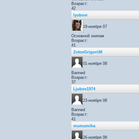
Возраст:
42
lyubovi
:
19-ноября 07
:
Основной экипаж
Возраст:
41
ZotovGrigoriiM
:
01-ноября 08
:
Banned
Возраст:
37
Ljubov1974
:
23-ноября 08
:
Banned
Возраст:
41
mumumiha
:
26-ноября 08