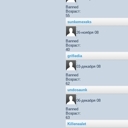
:
Banned
Возраст:
55
sunkemexeks
:
26-ноября 08
:
Banned
Возраст:
40
grifiedia
:
03-декабря 08
:
Banned
Возраст:
62
undosaunk
:
06-декабря 08
:
Banned
Возраст:
63
Killenealet