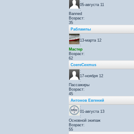
:
05-августа 11
:
Banned
Возраст:
35
Раблампы
:
13-марта 12
:
Мастер
Возраст:
62
CoereCexmus
:
17-ноября 12
:
Пассажиры
Возраст:
45
Антонов Евгений
:
01-августа 13
:
Основной экипаж
Возраст:
55