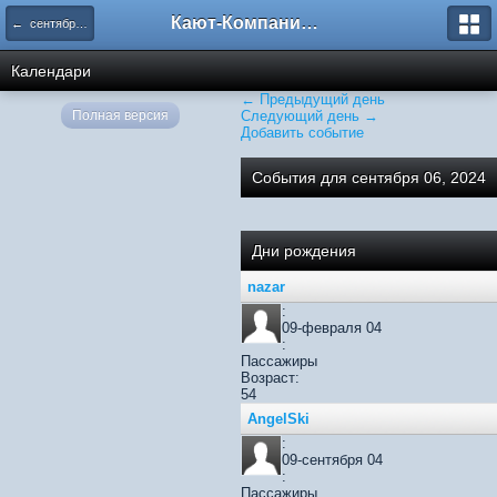
Кают-Компания "Катера и Яхты"
← сентября 2024
Календари
← Предыдущий день
Полная версия
Следующий день →
Добавить событие
События для сентября 06, 2024
Дни рождения
nazar
:
09-февраля 04
:
Пассажиры
Возраст:
54
AngelSki
:
09-сентября 04
:
Пассажиры