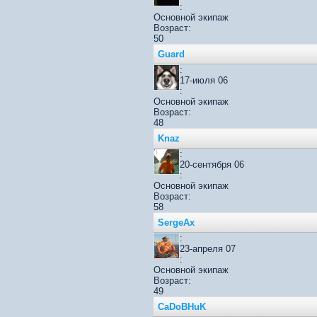
:
Основной экипаж
Возраст:
50
Guard
:
17-июля 06
:
Основной экипаж
Возраст:
48
Knaz
:
20-сентября 06
:
Основной экипаж
Возраст:
58
SergeAx
:
23-апреля 07
:
Основной экипаж
Возраст:
49
CaDoBHuK