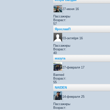
:
27-июня 16
:
Пассажиры
Возраст:
57
ЯрославП
:
03-октября 16
:
Пассажиры
Возраст:
40
мазута
:
27-февраля 17
:
Banned
Возраст:
55
NAIDEN
:
14-февраля 25
:
Пассажиры
Возраст: