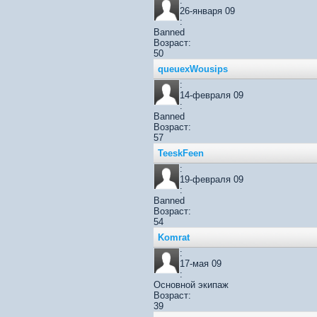
:
26-января 09
:
Banned
Возраст:
50
queuexWousips
:
14-февраля 09
:
Banned
Возраст:
57
TeeskFeen
:
19-февраля 09
:
Banned
Возраст:
54
Komrat
:
17-мая 09
:
Основной экипаж
Возраст:
39