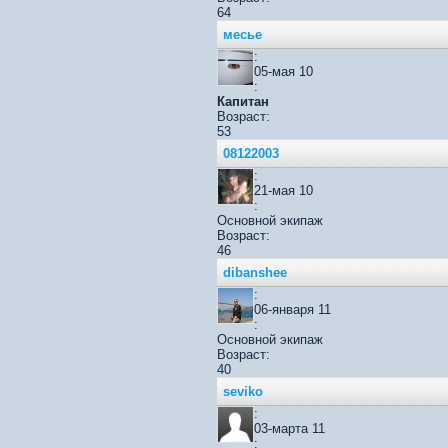
64
месье
:
05-мая 10
:
Капитан
Возраст:
53
08122003
:
21-мая 10
:
Основной экипаж
Возраст:
46
dibanshee
:
06-января 11
:
Основной экипаж
Возраст:
40
seviko
:
03-марта 11
: