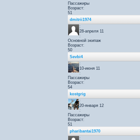
Пассажиры
Возраст:
51
dmitrii1974
:
28-апреля 11
:
Основной экипаж
Возраст:
50
Sevbi4
:
10-июня 11
:
Пассажиры
Возраст:
54
kostgrig
:
20-января 12
:
Пассажиры
Возраст:
51
pharibantai1970
: