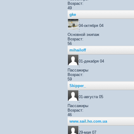
Возраст:
49
gke
:
04-октября 04
:
Основной экипаж
Возраст:
56
mihailoff
:
01-декабря 04
:
Пассажиры
Возраст:
59
Skipper_
:
01-августа 05
:
Пассажиры
Возраст:
46
www.sail.ho.com.ua
:
29-мая 07