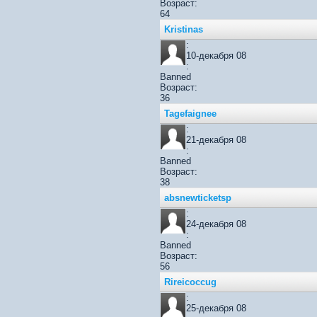
Возраст:
64
Kristinas
:
10-декабря 08
:
Banned
Возраст:
36
Tagefaignee
:
21-декабря 08
:
Banned
Возраст:
38
absnewticketsp
:
24-декабря 08
:
Banned
Возраст:
56
Rireicoccug
:
25-декабря 08