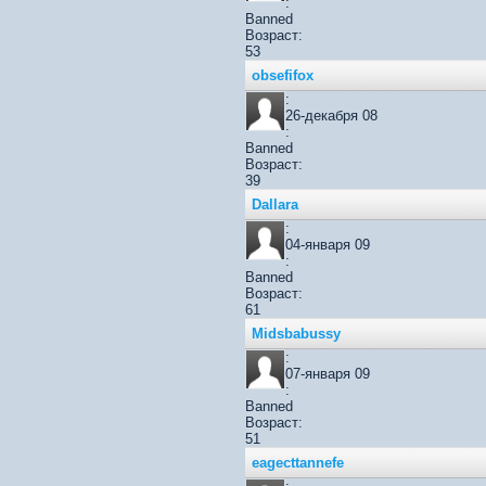
:
Banned
Возраст:
53
obsefifox
:
26-декабря 08
:
Banned
Возраст:
39
Dallara
:
04-января 09
:
Banned
Возраст:
61
Midsbabussy
:
07-января 09
:
Banned
Возраст:
51
eagecttannefe