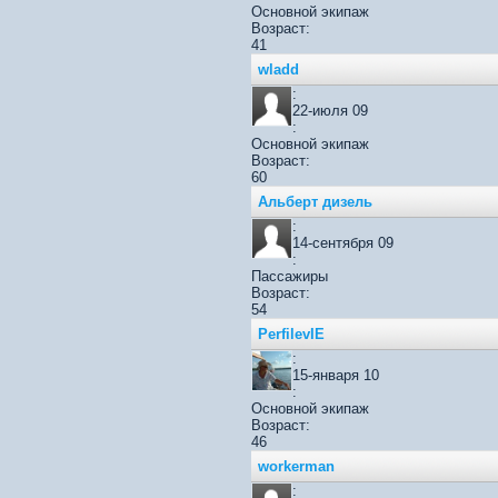
Основной экипаж
Возраст:
41
wladd
:
22-июля 09
:
Основной экипаж
Возраст:
60
Альберт дизель
:
14-сентября 09
:
Пассажиры
Возраст:
54
PerfilevIE
:
15-января 10
:
Основной экипаж
Возраст:
46
workerman
: