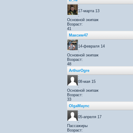
:
17-марта 13
:
Основной экипаж
Возраст:
41
Максим47
:
14-февраля 14
:
Основной экипаж
Возраст:
48
ArthurOgre
:
08-мая 15
:
Основной экипаж
Возраст:
33
OlgaMaync
:
05-апреля 17
:
Пассажиры
Возраст: