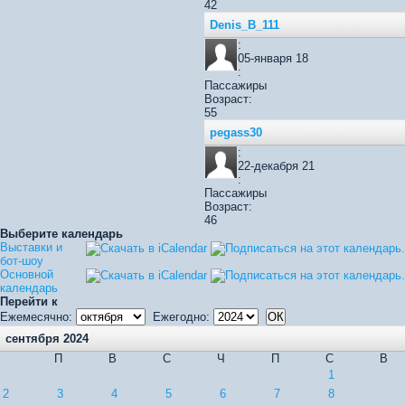
42
Denis_B_111
:
05-января 18
:
Пассажиры
Возраст:
55
pegass30
:
22-декабря 21
:
Пассажиры
Возраст:
46
Выберите календарь
Выставки и
бот-шоу
Основной
календарь
Перейти к
Ежемесячно:
Ежегодно:
сентября 2024
П
В
С
Ч
П
С
В
1
2
3
4
5
6
7
8