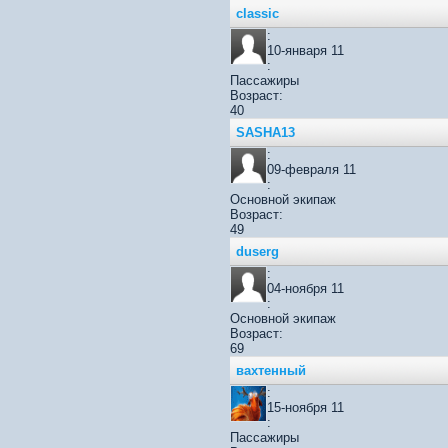
classic
:
10-января 11
:
Пассажиры
Возраст:
40
SASHA13
:
09-февраля 11
:
Основной экипаж
Возраст:
49
duserg
:
04-ноября 11
:
Основной экипаж
Возраст:
69
вахтенный
:
15-ноября 11
:
Пассажиры