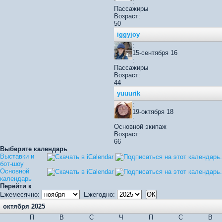
:
Пассажиры
Возраст:
50
iggyjoy
:
15-сентября 16
:
Пассажиры
Возраст:
44
yuuurik
:
19-октября 18
:
Основной экипаж
Возраст:
66
Выберите календарь
Выставки и
бот-шоу
Основной
календарь
Перейти к
Ежемесячно:
Ежегодно:
октября 2025
П
В
С
Ч
П
С
В