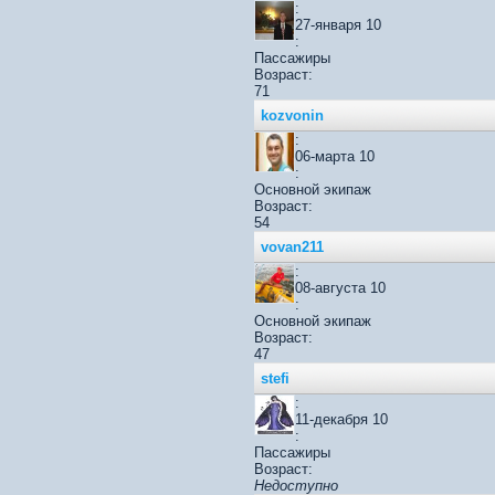
:
27-января 10
:
Пассажиры
Возраст:
71
kozvonin
:
06-марта 10
:
Основной экипаж
Возраст:
54
vovan211
:
08-августа 10
:
Основной экипаж
Возраст:
47
stefi
:
11-декабря 10
:
Пассажиры
Возраст:
Недоступно