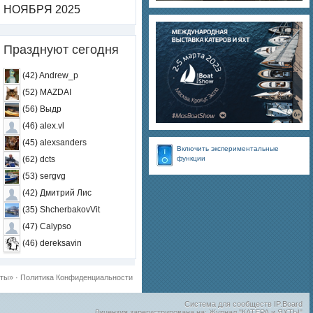
НОЯБРЯ 2025
Празднуют сегодня
(42) Andrew_p
(52) MAZDAI
(56) Выдр
(46) alex.vl
(45) alexsanders
Включить экспериментальные
функции
(62) dcts
(53) sergvg
(42) Дмитрий Лис
(35) ShcherbakovVit
(47) Calypso
(46) dereksavin
хты»
·
Политика Конфиденциальности
Система для сообществ
IP.Board
Лицензия зарегистрирована на: Журнал "КАТЕРА и ЯХТЫ"