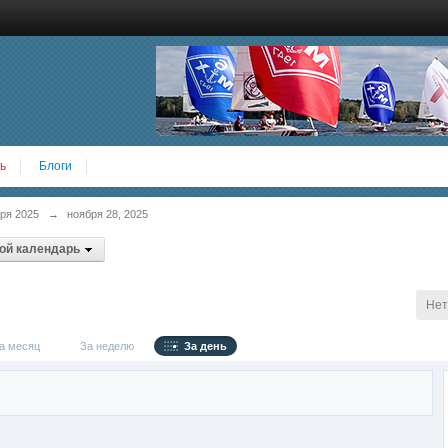
ь
Блоги
ря 2025
→
ноября 28, 2025
ой календарь
Нет
 месяц
За неделю
За день