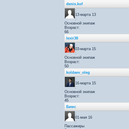
denis.kof
:
13-марта 13
:
Основной экипаж
Возраст:
66
lexir38
:
03-марта 15
:
Основной экипаж
Возраст:
50
koldaev_oleg
:
16-марта 15
:
Основной экипаж
Возраст:
45
Бимс
:
01-мая 16
:
Пассажиры