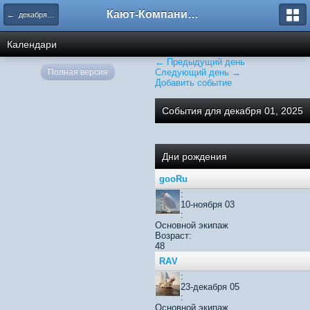
Кают-Компания "Катера и Яхты"
← декабря 2025
Календари
← Предыдущий день
Полная версия
Следующий день →
Добавить событие
События для декабря 01, 2025
Дни рождения
gooRu
:
10-ноября 03
:
Основной экипаж
Возраст:
48
RАV
:
23-декабря 05
:
Основной экипаж