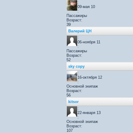
:
09-мая 10
:
Пассажиры
Возраст:
39
Валерий ЦН
:
06-ноября 11
:
Пассажиры
Возраст:
52
sky copy
:
16-октября 12
:
Основной экипаж
Возраст:
56
kitsor
:
22-января 13
:
Основной экипаж
Возраст:
107