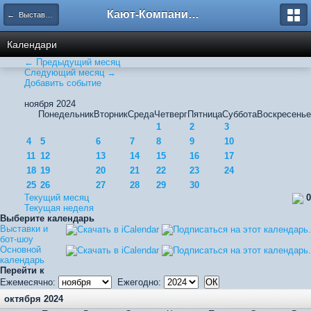
Кают-Компания "Катера и Яхты"
← Выставки и бот-шоу
Календари
← Предыдущий месяц
Следующий месяц →
Добавить событие
ноября 2024
Понедельник
Вторник
Среда
Четверг
Пятница
Суббота
Воскресенье
1
2
3
4
5
6
7
8
9
10
11
12
13
14
15
16
17
18
19
20
21
22
23
24
25
26
27
28
29
30
Текущий месяц
0
Текущая неделя
Выберите календарь
Выставки и
бот-шоу
Основной
календарь
Перейти к
Ежемесячно:
Ежегодно:
октября 2024