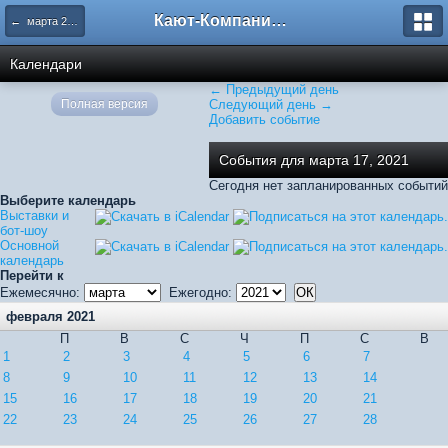
Кают-Компания "Катера и Яхты"
← марта 2021
Календари
← Предыдущий день
Полная версия
Следующий день →
Добавить событие
События для марта 17, 2021
Сегодня нет запланированных событий
Выберите календарь
Выставки и
бот-шоу
Основной
календарь
Перейти к
Ежемесячно:
Ежегодно:
февраля 2021
П
В
С
Ч
П
С
В
1
2
3
4
5
6
7
8
9
10
11
12
13
14
15
16
17
18
19
20
21
22
23
24
25
26
27
28