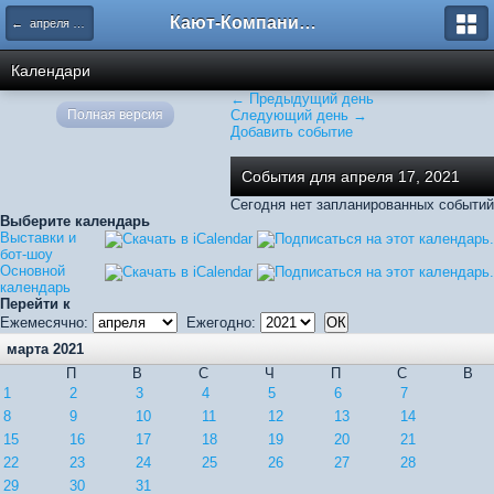
Кают-Компания "Катера и Яхты"
← апреля 2021
Календари
← Предыдущий день
Полная версия
Следующий день →
Добавить событие
События для апреля 17, 2021
Сегодня нет запланированных событий
Выберите календарь
Выставки и
бот-шоу
Основной
календарь
Перейти к
Ежемесячно:
Ежегодно:
марта 2021
П
В
С
Ч
П
С
В
1
2
3
4
5
6
7
8
9
10
11
12
13
14
15
16
17
18
19
20
21
22
23
24
25
26
27
28
29
30
31