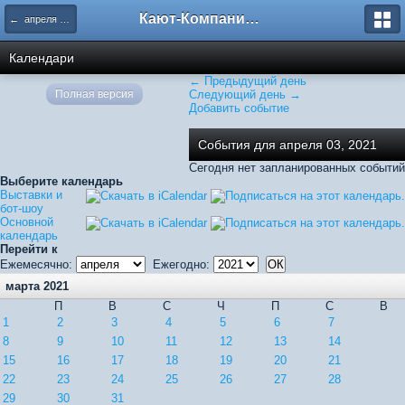
Кают-Компания "Катера и Яхты"
← апреля 2021
Календари
← Предыдущий день
Полная версия
Следующий день →
Добавить событие
События для апреля 03, 2021
Сегодня нет запланированных событий
Выберите календарь
Выставки и
бот-шоу
Основной
календарь
Перейти к
Ежемесячно:
Ежегодно:
марта 2021
П
В
С
Ч
П
С
В
1
2
3
4
5
6
7
8
9
10
11
12
13
14
15
16
17
18
19
20
21
22
23
24
25
26
27
28
29
30
31