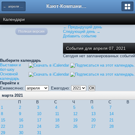
Кают-Компания "Катера и Яхты"
← апреля 2021
Календари
← Предыдущий день
Полная версия
Следующий день →
Добавить событие
События для апреля 07, 2021
Сегодня нет запланированных событий
Выберите календарь
Выставки и
бот-шоу
Основной
календарь
Перейти к
Ежемесячно:
Ежегодно:
марта 2021
П
В
С
Ч
П
С
В
1
2
3
4
5
6
7
8
9
10
11
12
13
14
15
16
17
18
19
20
21
22
23
24
25
26
27
28
29
30
31