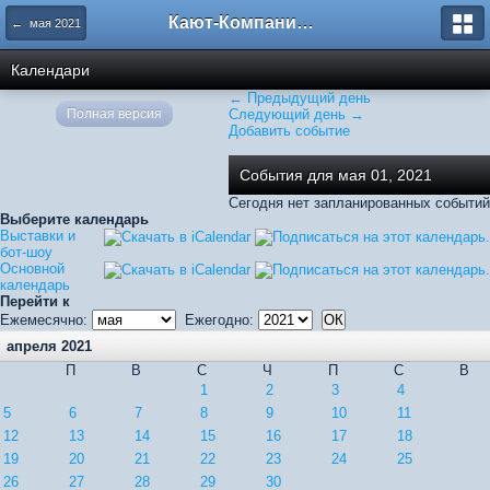
Кают-Компания "Катера и Яхты"
← мая 2021
Календари
← Предыдущий день
Полная версия
Следующий день →
Добавить событие
События для мая 01, 2021
Сегодня нет запланированных событий
Выберите календарь
Выставки и
бот-шоу
Основной
календарь
Перейти к
Ежемесячно:
Ежегодно:
апреля 2021
П
В
С
Ч
П
С
В
1
2
3
4
5
6
7
8
9
10
11
12
13
14
15
16
17
18
19
20
21
22
23
24
25
26
27
28
29
30