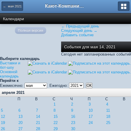
Кают-Компания "Катера и Яхты"
← мая 2021
Календари
← Предыдущий день
Полная версия
Следующий день →
Добавить событие
События для мая 14, 2021
Сегодня нет запланированных событий
Выберите календарь
Выставки и
бот-шоу
Основной
календарь
Перейти к
Ежемесячно:
Ежегодно:
апреля 2021
П
В
С
Ч
П
С
В
1
2
3
4
5
6
7
8
9
10
11
12
13
14
15
16
17
18
19
20
21
22
23
24
25
26
27
28
29
30