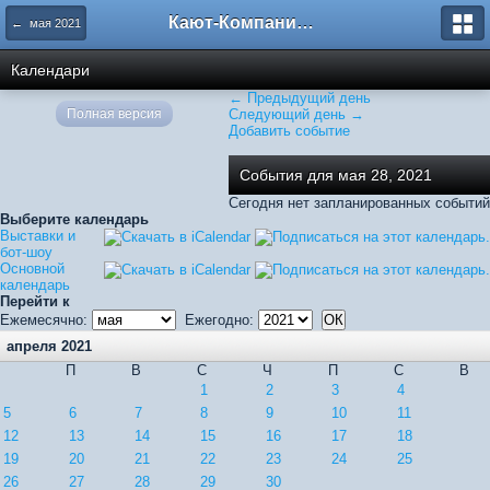
Кают-Компания "Катера и Яхты"
← мая 2021
Календари
← Предыдущий день
Полная версия
Следующий день →
Добавить событие
События для мая 28, 2021
Сегодня нет запланированных событий
Выберите календарь
Выставки и
бот-шоу
Основной
календарь
Перейти к
Ежемесячно:
Ежегодно:
апреля 2021
П
В
С
Ч
П
С
В
1
2
3
4
5
6
7
8
9
10
11
12
13
14
15
16
17
18
19
20
21
22
23
24
25
26
27
28
29
30