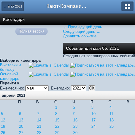
Кают-Компания "Катера и Яхты"
← мая 2021
Календари
← Предыдущий день
Полная версия
Следующий день →
Добавить событие
События для мая 06, 2021
Сегодня нет запланированных событий
Выберите календарь
Выставки и
бот-шоу
Основной
календарь
Перейти к
Ежемесячно:
Ежегодно:
апреля 2021
П
В
С
Ч
П
С
В
1
2
3
4
5
6
7
8
9
10
11
12
13
14
15
16
17
18
19
20
21
22
23
24
25
26
27
28
29
30