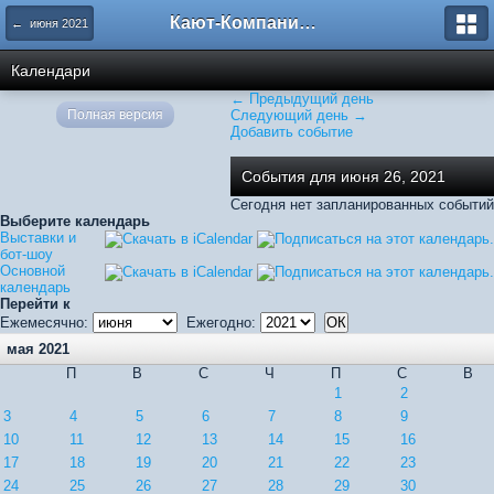
Кают-Компания "Катера и Яхты"
← июня 2021
Календари
← Предыдущий день
Полная версия
Следующий день →
Добавить событие
События для июня 26, 2021
Сегодня нет запланированных событий
Выберите календарь
Выставки и
бот-шоу
Основной
календарь
Перейти к
Ежемесячно:
Ежегодно:
мая 2021
П
В
С
Ч
П
С
В
1
2
3
4
5
6
7
8
9
10
11
12
13
14
15
16
17
18
19
20
21
22
23
24
25
26
27
28
29
30