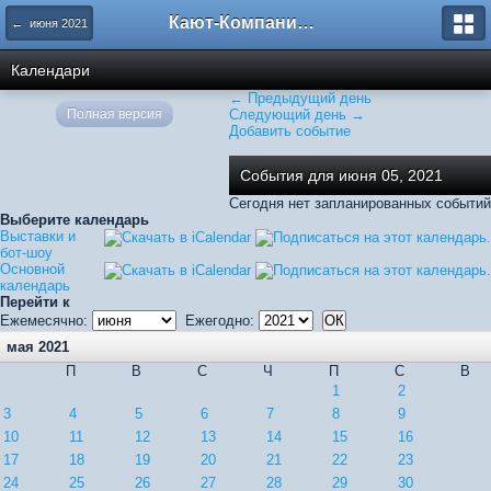
Кают-Компания "Катера и Яхты"
← июня 2021
Календари
← Предыдущий день
Полная версия
Следующий день →
Добавить событие
События для июня 05, 2021
Сегодня нет запланированных событий
Выберите календарь
Выставки и
бот-шоу
Основной
календарь
Перейти к
Ежемесячно:
Ежегодно:
мая 2021
П
В
С
Ч
П
С
В
1
2
3
4
5
6
7
8
9
10
11
12
13
14
15
16
17
18
19
20
21
22
23
24
25
26
27
28
29
30