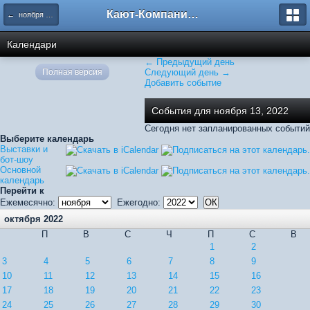
Кают-Компания "Катера и Яхты"
← ноября 2022
Календари
← Предыдущий день
Полная версия
Следующий день →
Добавить событие
События для ноября 13, 2022
Сегодня нет запланированных событий
Выберите календарь
Выставки и
бот-шоу
Основной
календарь
Перейти к
Ежемесячно:
Ежегодно:
октября 2022
П
В
С
Ч
П
С
В
1
2
3
4
5
6
7
8
9
10
11
12
13
14
15
16
17
18
19
20
21
22
23
24
25
26
27
28
29
30