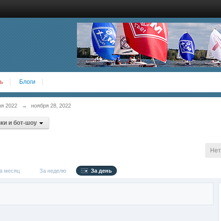
ь
Блоги
ря 2022
→
ноября 28, 2022
ки и бот-шоу
Нет
 месяц
За неделю
За день