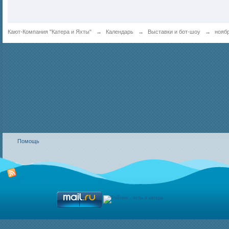
Кают-Компания "Катера и Яхты"
→
Календарь
→
Выставки и бот-шоу
→
нояб
Помощь