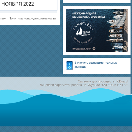
НОЯБРЯ 2022
хты»
·
Политика Конфиденциальности
Включить экспериментальные
функции
Система для сообществ
IP.Board
Лицензия зарегистрирована на: Журнал "КАТЕРА и ЯХТЫ"