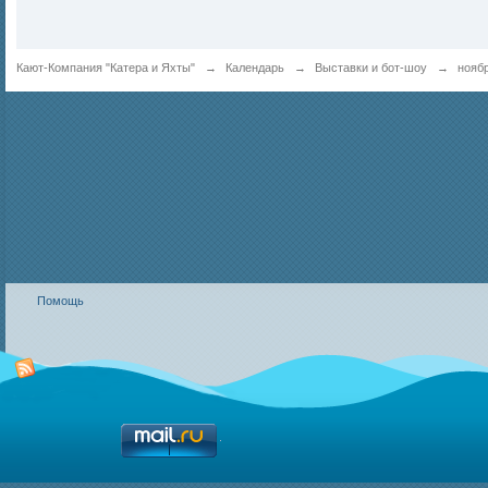
Кают-Компания "Катера и Яхты"
→
Календарь
→
Выставки и бот-шоу
→
нояб
Помощь