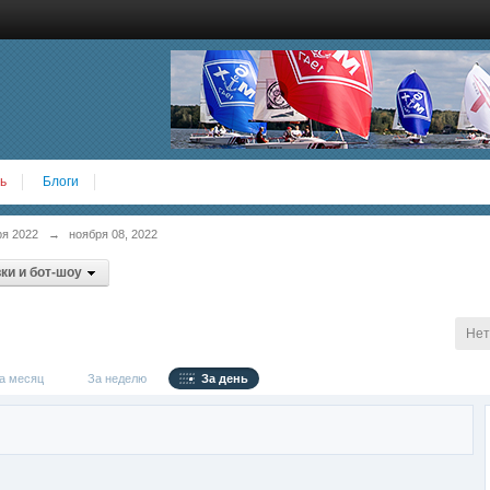
ь
Блоги
ря 2022
→
ноября 08, 2022
ки и бот-шоу
Нет
 месяц
За неделю
За день