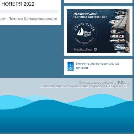
НОЯБРЯ 2022
хты»
·
Политика Конфиденциальности
Включить экспериментальные
функции
Система для сообществ
IP.Board
Лицензия зарегистрирована на: Журнал "КАТЕРА и ЯХТЫ"