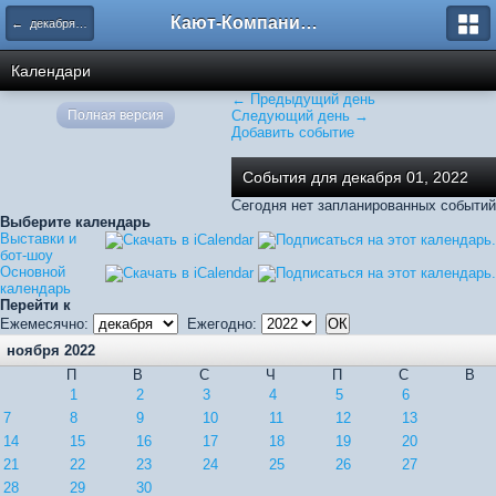
Кают-Компания "Катера и Яхты"
← декабря 2022
Календари
← Предыдущий день
Полная версия
Следующий день →
Добавить событие
События для декабря 01, 2022
Сегодня нет запланированных событий
Выберите календарь
Выставки и
бот-шоу
Основной
календарь
Перейти к
Ежемесячно:
Ежегодно:
ноября 2022
П
В
С
Ч
П
С
В
1
2
3
4
5
6
7
8
9
10
11
12
13
14
15
16
17
18
19
20
21
22
23
24
25
26
27
28
29
30