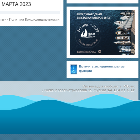
МАРТА 2023
хты»
·
Политика Конфиденциальности
Включить экспериментальные
функции
Система для сообществ
IP.Board
Лицензия зарегистрирована на: Журнал "КАТЕРА и ЯХТЫ"