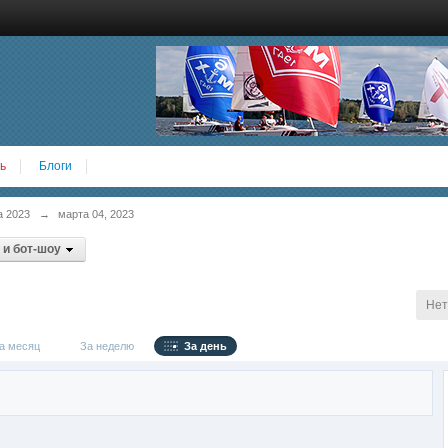
ь
Блоги
а 2023
→
марта 04, 2023
 и бот-шоу
Нет
 месяц
За неделю
За день