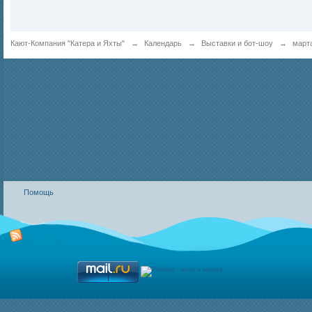
Кают-Компания "Катера и Яхты"
→
Календарь
→
Выставки и бот-шоу
→
март
Помощь