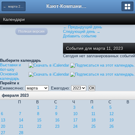
Кают-Компания "Катера и Яхты"
← марта 2023
Календари
← Предыдущий день
Полная версия
Следующий день →
Добавить событие
События для марта 11, 2023
Сегодня нет запланированных событий
Выберите календарь
Выставки и
бот-шоу
Основной
календарь
Перейти к
Ежемесячно:
Ежегодно:
февраля 2023
П
В
С
Ч
П
С
В
1
2
3
4
5
6
7
8
9
10
11
12
13
14
15
16
17
18
19
20
21
22
23
24
25
26
27
28