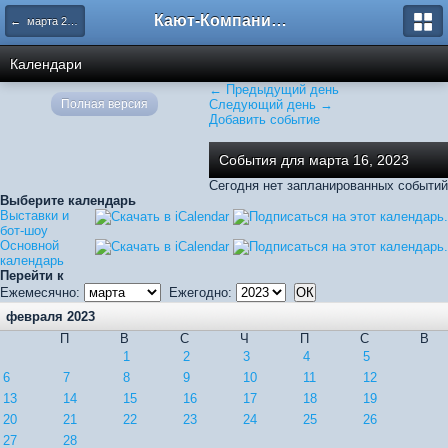
Кают-Компания "Катера и Яхты"
← марта 2023
Календари
← Предыдущий день
Полная версия
Следующий день →
Добавить событие
События для марта 16, 2023
Сегодня нет запланированных событий
Выберите календарь
Выставки и
бот-шоу
Основной
календарь
Перейти к
Ежемесячно:
Ежегодно:
февраля 2023
П
В
С
Ч
П
С
В
1
2
3
4
5
6
7
8
9
10
11
12
13
14
15
16
17
18
19
20
21
22
23
24
25
26
27
28