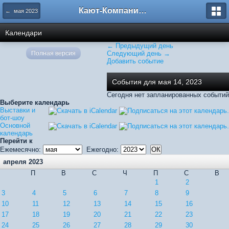
Кают-Компания "Катера и Яхты"
← мая 2023
Календари
← Предыдущий день
Полная версия
Следующий день →
Добавить событие
События для мая 14, 2023
Сегодня нет запланированных событий
Выберите календарь
Выставки и
бот-шоу
Основной
календарь
Перейти к
Ежемесячно:
Ежегодно:
апреля 2023
П
В
С
Ч
П
С
В
1
2
3
4
5
6
7
8
9
10
11
12
13
14
15
16
17
18
19
20
21
22
23
24
25
26
27
28
29
30