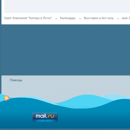
Кают-Компания "Катера и Яхты"
→
Календарь
→
Выставки и бот-шоу
→
мая 
Помощь