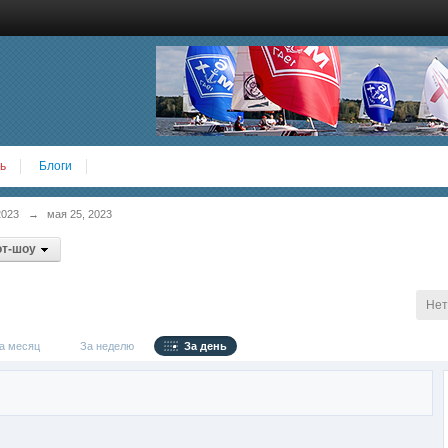
ь
Блоги
2023
→
мая 25, 2023
от-шоу
Нет
 месяц
За неделю
За день