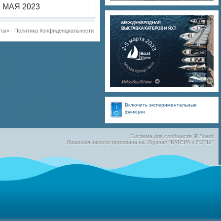
МАЯ 2023
хты»
·
Политика Конфиденциальности
Включить экспериментальные
функции
Система для сообществ
IP.Board
Лицензия зарегистрирована на: Журнал "КАТЕРА и ЯХТЫ"