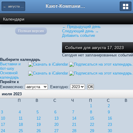
Кают-Компания "Катера и Яхты"
← августа 2023
Календари
← Предыдущий день
Полная версия
Следующий день →
Добавить событие
События для августа 17, 2023
Сегодня нет запланированных событий
Выберите календарь
Выставки и
бот-шоу
Основной
календарь
Перейти к
Ежемесячно:
Ежегодно:
июля 2023
П
В
С
Ч
П
С
В
1
2
3
4
5
6
7
8
9
10
11
12
13
14
15
16
17
18
19
20
21
22
23
24
25
26
27
28
29
30